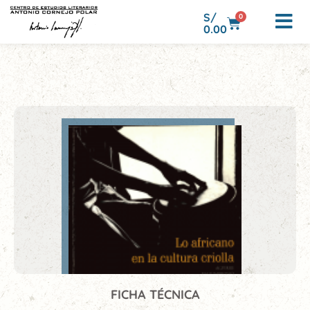
S/
0
0.00
FICHA TÉCNICA