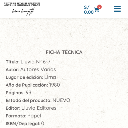
S/
0
0.00
FICHA TÉCNICA
Lluvia N° 6-7
Título:
Autores Varios
Autor:
Lima
Lugar de edición:
1980
Año de Publicación:
93
Páginas:
NUEVO
Estado del producto:
Lluvia Editores
Editor:
Papel
Formato:
0
ISBN/Dep legal: