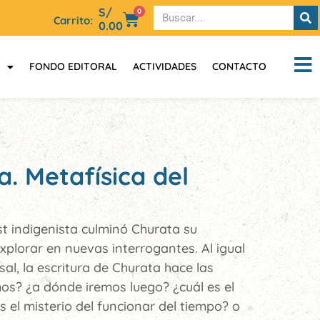
S/
0
Carrito:
0.00
FONDO EDITORAL
ACTIVIDADES
CONTACTO
a. Metafísica del
t indigenista culminó Churata su
explorar en nuevas interrogantes. Al igual
rsal, la escritura de Churata hace las
s? ¿a dónde iremos luego? ¿cuál es el
es el misterio del funcionar del tiempo? o