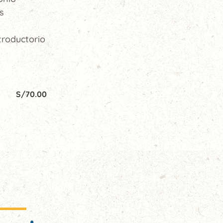
s
troductorio
S/
70.00