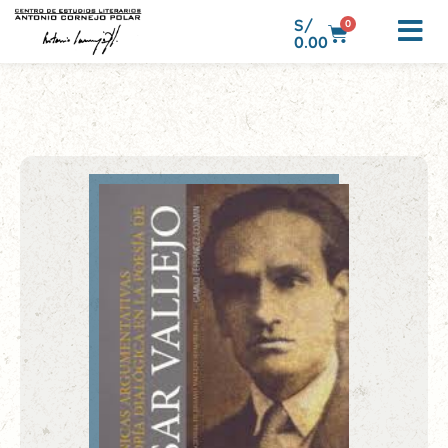
S/
0
0.00