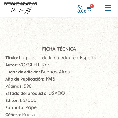
S/
0
0.00
FICHA TÉCNICA
La poesía de la soledad en España
Título:
VOSSLER, Karl
Autor:
Buenos Aires
Lugar de edición:
1946
Año de Publicación:
398
Páginas:
USADO
Estado del producto:
Losada
Editor:
Papel
Formato:
Poesía
Género: