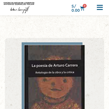
S/
0
0.00