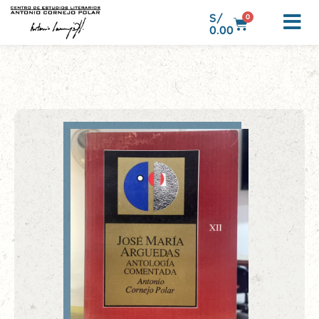
S/
0
0.00