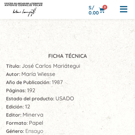
S/
0
0.00
FICHA TÉCNICA
José Carlos Mariátegui
Título:
María Wiesse
Autor:
1987
Año de Publicación:
192
Páginas:
USADO
Estado del producto:
12
Edición:
Minerva
Editor:
Papel
Formato:
Ensayo
Género: