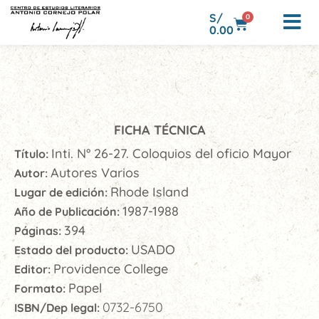
S/
0
0.00
FICHA TÉCNICA
Inti. N° 26-27. Coloquios del oficio Mayor
Título:
Autores Varios
Autor:
Rhode Island
Lugar de edición:
1987-1988
Año de Publicación:
394
Páginas:
USADO
Estado del producto:
Providence College
Editor:
Papel
Formato:
0732-6750
ISBN/Dep legal: