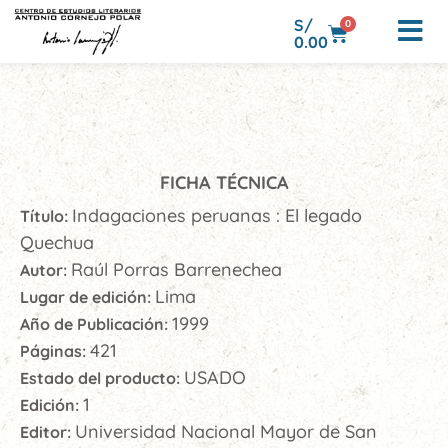
S/
0
0.00
FICHA TÉCNICA
Indagaciones peruanas : El legado
Título:
Quechua
Raúl Porras Barrenechea
Autor:
Lima
Lugar de edición:
1999
Año de Publicación:
421
Páginas:
USADO
Estado del producto:
1
Edición:
Universidad Nacional Mayor de San
Editor: