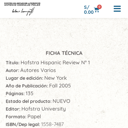
S/
0
0.00
FICHA TÉCNICA
Hofstra Hispanic Review N° 1
Título:
Autores Varios
Autor:
New York
Lugar de edición:
Fall 2005
Año de Publicación:
135
Páginas:
NUEVO
Estado del producto:
Hofstra University
Editor:
Papel
Formato:
1558-7487
ISBN/Dep legal: