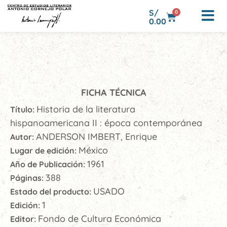
S/
0
0.00
FICHA TÉCNICA
Historia de la literatura
Título:
hispanoamericana II : época contemporánea
ANDERSON IMBERT, Enrique
Autor:
México
Lugar de edición:
1961
Año de Publicación:
388
Páginas:
USADO
Estado del producto:
1
Edición:
Fondo de Cultura Económica
Editor: