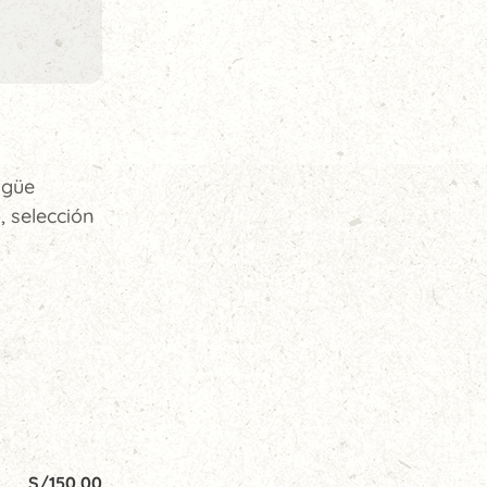
ngüe
 selección
S/
150.00