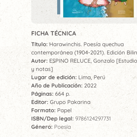
FICHA TÉCNICA
Título:
Harawinchis. Poesía quechua
contemporánea (1904-2021). Edición Bili
Autor:
ESPINO RELUCE, Gonzalo [Estudio,
y notas]
Lugar de edición:
Lima, Perú
Año de Publicación:
2022
Páginas:
664 p.
Editor:
Grupo Pakarina
Formato:
Papel
ISBN/Dep legal:
9786124297731
Género:
Poesía