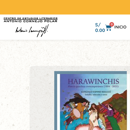
S/
0
INICIO
0.00