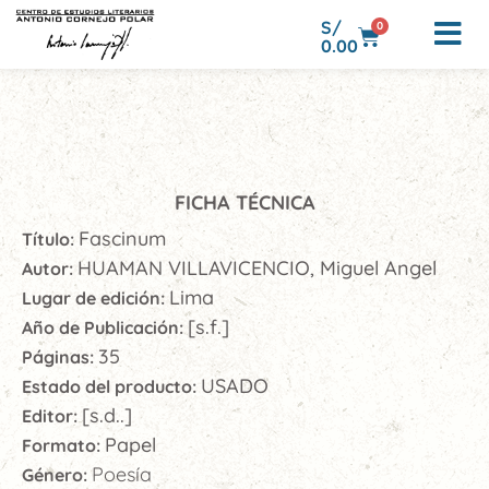
S/
0
0.00
FICHA TÉCNICA
Fascinum
Título:
HUAMAN VILLAVICENCIO, Miguel Angel
Autor:
Lima
Lugar de edición:
[s.f.]
Año de Publicación:
35
Páginas:
USADO
Estado del producto:
[s.d..]
Editor:
Papel
Formato:
Poesía
Género: