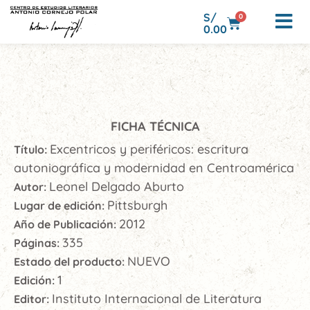
S/
0
0.00
FICHA TÉCNICA
Excentricos y periféricos: escritura
Título:
autoniográfica y modernidad en Centroamérica
Leonel Delgado Aburto
Autor:
Pittsburgh
Lugar de edición:
2012
Año de Publicación:
335
Páginas:
NUEVO
Estado del producto:
1
Edición:
Instituto Internacional de Literatura
Editor: