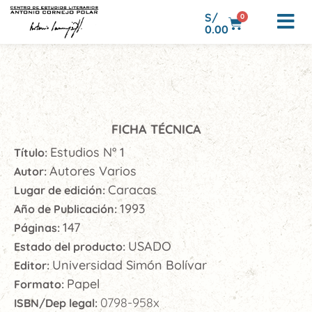
S/
0
0.00
FICHA TÉCNICA
Estudios N° 1
Título:
Autores Varios
Autor:
Caracas
Lugar de edición:
1993
Año de Publicación:
147
Páginas:
USADO
Estado del producto:
Universidad Simón Bolívar
Editor:
Papel
Formato:
0798-958x
ISBN/Dep legal: