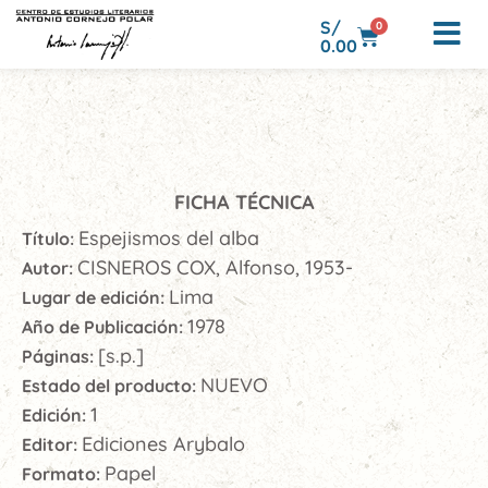
S/
0
0.00
FICHA TÉCNICA
Espejismos del alba
Título:
CISNEROS COX, Alfonso, 1953-
Autor:
Lima
Lugar de edición:
1978
Año de Publicación:
[s.p.]
Páginas:
NUEVO
Estado del producto:
1
Edición:
Ediciones Arybalo
Editor:
Papel
Formato: