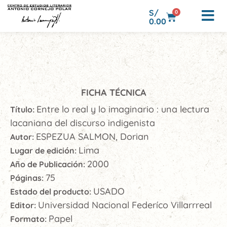
S/
0
0.00
FICHA TÉCNICA
Entre lo real y lo imaginario : una lectura
Título:
lacaniana del discurso indigenista
ESPEZUA SALMON, Dorian
Autor:
Lima
Lugar de edición:
2000
Año de Publicación:
75
Páginas:
USADO
Estado del producto:
Universidad Nacional Federíco Villarrreal
Editor:
Papel
Formato: