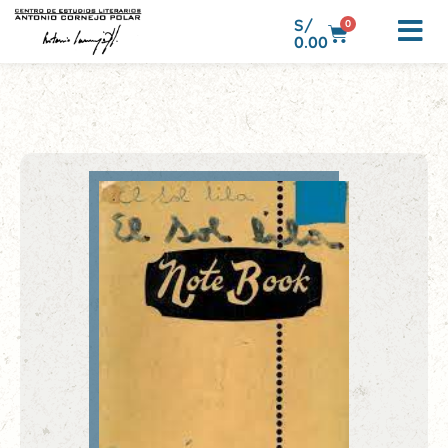
S/
0
0.00