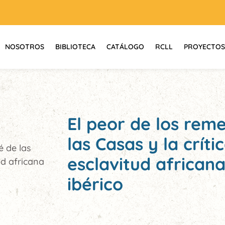
NOSOTROS
BIBLIOTECA
CATÁLOGO
RCLL
PROYECTOS
El peor de los rem
las Casas y la crít
é de las
esclavitud africana
ud africana
ibérico