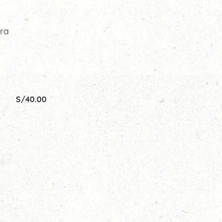
ura
S/
40.00