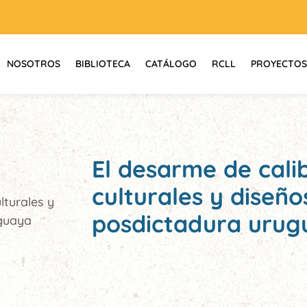
NOSOTROS
BIBLIOTECA
CATÁLOGO
RCLL
PROYECTOS
El desarme de cali
culturales y diseños
lturales y
posdictadura urug
uguaya