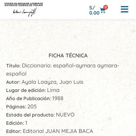
S/
0
0.00
FICHA TÉCNICA
Diccionario: español-aymara aymara-
Título:
español
Ayala Loayza, Juan Luis
Autor:
Lima
Lugar de edición:
1988
Año de Publicación:
205
Páginas:
NUEVO
Estado del producto:
1
Edición:
Editorial JUAN MEJIA BACA
Editor: