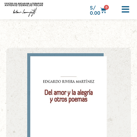
S/
0
0.00