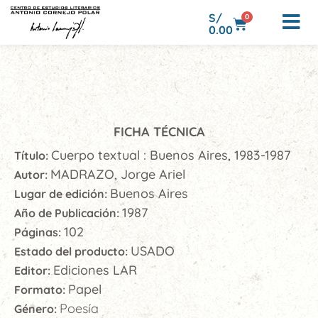
S/
0
0.00
FICHA TÉCNICA
Cuerpo textual : Buenos Aires, 1983-1987
Título:
MADRAZO, Jorge Ariel
Autor:
Buenos Aires
Lugar de edición:
1987
Año de Publicación:
102
Páginas:
USADO
Estado del producto:
Ediciones LAR
Editor:
Papel
Formato:
Poesía
Género: