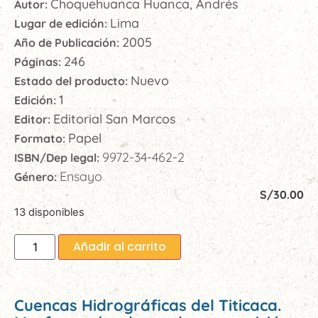
Choquehuanca Huanca, Andrés
Autor:
Lima
Lugar de edición:
2005
Año de Publicación:
246
Páginas:
Nuevo
Estado del producto:
1
Edición:
Editorial San Marcos
Editor:
Papel
Formato:
9972-34-462-2
ISBN/Dep legal:
Ensayo
Género:
S/
30.00
13 disponibles
Añadir al carrito
Cuencas Hidrográficas del Titicaca.