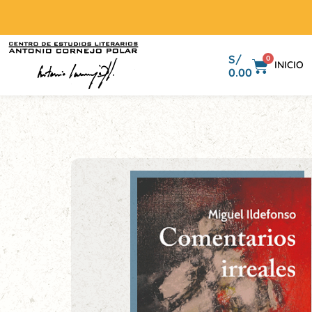
S/
0
INICIO
0.00