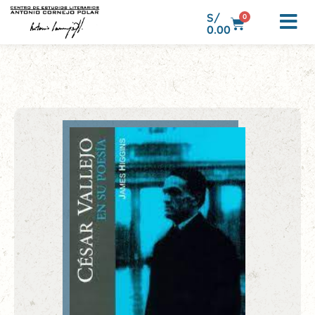
S/
0
0.00