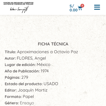
S/
0
0.00
FICHA TÉCNICA
Aproximaciones a Octavio Paz
Título:
FLORES, Angel
Autor:
México
Lugar de edición:
1974
Año de Publicación:
279
Páginas:
USADO
Estado del producto:
Joaquín Mortiz
Editor:
Papel
Formato:
Ensayo
Género: