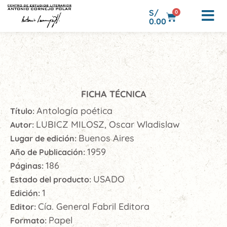
S/
0
0.00
FICHA TÉCNICA
Antología poética
Título:
LUBICZ MILOSZ, Oscar Wladislaw
Autor:
Buenos Aires
Lugar de edición:
1959
Año de Publicación:
186
Páginas:
USADO
Estado del producto:
1
Edición:
Cía. General Fabril Editora
Editor:
Papel
Formato: