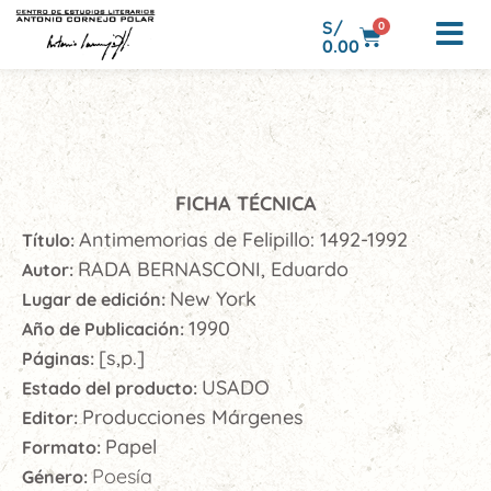
S/
0
0.00
FICHA TÉCNICA
Antimemorias de Felipillo: 1492-1992
Título:
RADA BERNASCONI, Eduardo
Autor:
New York
Lugar de edición:
1990
Año de Publicación:
[s,p.]
Páginas:
USADO
Estado del producto:
Producciones Márgenes
Editor:
Papel
Formato:
Poesía
Género: