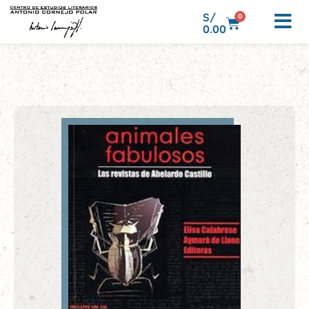
S/
0
0.00