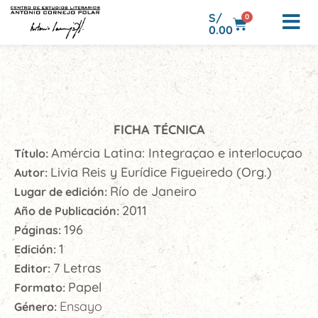
S/
0
0.00
FICHA TÉCNICA
Amércia Latina: Integraçao e interlocuçao
Título:
Livia Reis y Eurídice Figueiredo (Org.)
Autor:
Río de Janeiro
Lugar de edición:
2011
Año de Publicación:
196
Páginas:
1
Edición:
7 Letras
Editor:
Papel
Formato:
Ensayo
Género: