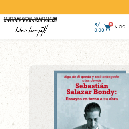
S/
0
INICIO
0.00