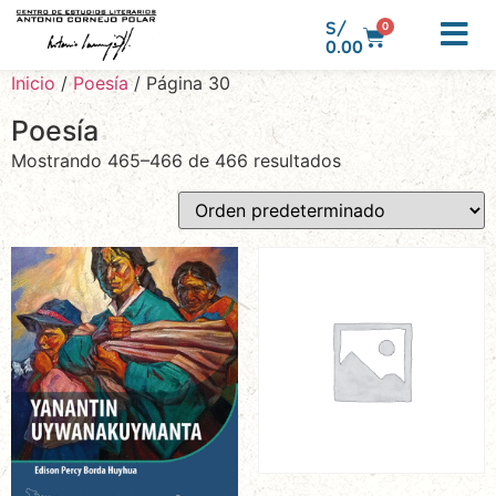
S/
0
0.00
Inicio
/
Poesía
/ Página 30
Poesía
Mostrando 465–466 de 466 resultados