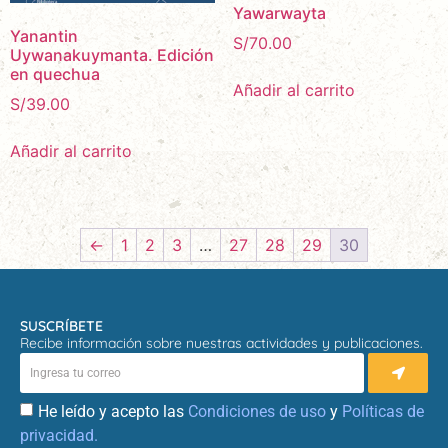
Yawarwayta
Yanantin
S/
70.00
Uywanakuymanta. Edición
en quechua
Añadir al carrito
S/
39.00
Añadir al carrito
←
1
2
3
…
27
28
29
30
SUSCRÍBETE
Recibe información sobre nuestras actividades y publicaciones.
He leído y acepto las
Condiciones de uso
y
Políticas de
privacidad.