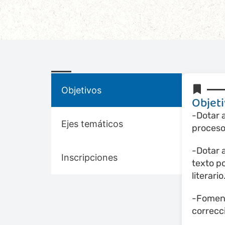
Objetivos
Objet
-Dotar 
Ejes temáticos
proceso
-Dotar 
Inscripciones
texto po
literario
-Foment
correcci