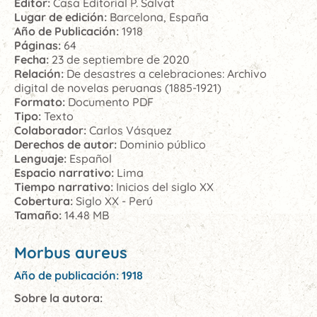
Editor:
Casa Editorial P. Salvat
Lugar de edición:
Barcelona, España
Año de Publicación:
1918
Páginas:
64
Fecha:
23 de septiembre de 2020
Relación:
De desastres a celebraciones: Archivo
digital de novelas peruanas (1885-1921)
Formato:
Documento PDF
Tipo:
Texto
Colaborador:
Carlos Vásquez
Derechos de autor:
Dominio público
Lenguaje:
Español
Espacio narrativo:
Lima
Tiempo narrativo:
Inicios del siglo XX
Cobertura:
Siglo XX - Perú
Tamaño:
14.48 MB
Morbus aureus
Año de publicación: 1918
Sobre la autora: