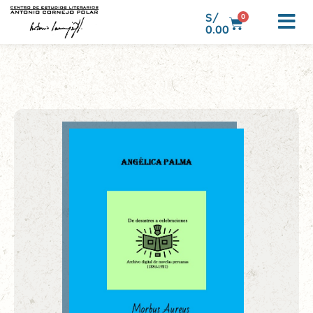
S/
0
0.00