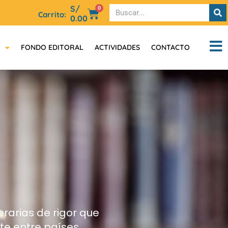
S/
0
Carrito:
0.00
FONDO EDITORAL
ACTIVIDADES
CONTACTO
erarias de rigor que
nte entre países