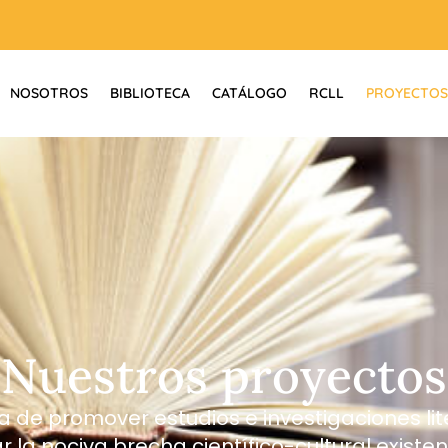
NOSOTROS
BIBLIOTECA
CATÁLOGO
RCLL
PROYECTOS
Nuestros proyectos
a de promover estudios e investigaciones lit
r la nociva brecha científico-cultural existe