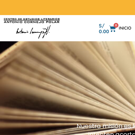
S/
0
INICIO
0.00
Nuestra misión es l
intenten acorta